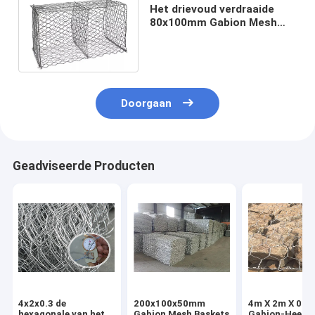
Het drievoud verdraaide
80x100mm Gabion Mesh
Baskets Rock Stone River
Bankbescherming
Doorgaan
Geadviseerde Producten
4x2x0.3 de
200x100x50mm
4m X 2m X 0.3
hexagonale van het
Gabion Mesh Baskets
Gabion-Heet