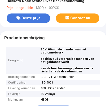
Baskets Rock Stone River Bankbescherming
Prijs：negotiable
MOQ：100PCS
Beste prijs
Contact nu
Productomschrijving
80x100mm de manden van het
gabionnetwerk
,
de drievoud verdraaide manden van
Hoog licht
het gabionnetwerk
,
van de beschermingsgabion van de
rivierbank de draadmanden
Betalingscondities
L/C, T/T, Western Union
Certificering
ISO 9001
Levering vermogen
1000 PCs per dag
Levertijd
10-25days
Merknaam
HBGB