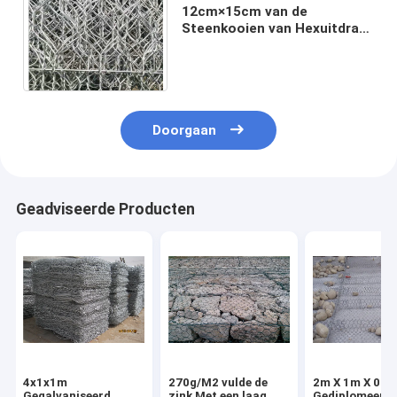
12cm×15cm van de
Steenkooien van Hexuitdraai
de de Decoratieve Gabion
Rekbaarheid en Flexibiliteit
Doorgaan
Geadviseerde Producten
4x1x1m
270g/M2 vulde de
2m X 1m X 0.5
Gegalvaniseerd
zink Met een laag
Gediplomeerde