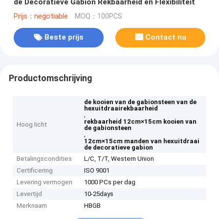
de Decoratieve Gabion Rekbaarheid en Flexibiliteit
Prijs：negotiable
MOQ：100PCS
Beste prijs
Contact nu
Productomschrijving
de kooien van de gabionsteen van de
hexuitdraairekbaarheid
,
rekbaarheid 12cm×15cm kooien van
Hoog licht
de gabionsteen
,
12cm×15cm manden van hexuitdraai
de decoratieve gabion
Betalingscondities
L/C, T/T, Western Union
Certificering
ISO 9001
Levering vermogen
1000 PCs per dag
Levertijd
10-25days
Merknaam
HBGB