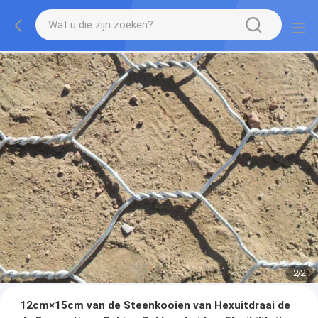
2
/
2
12cm×15cm van de Steenkooien van Hexuitdraai de