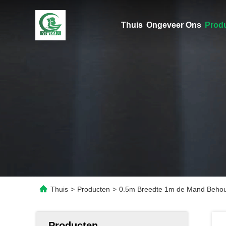
Thuis
Ongeveer Ons
Prod
Thuis
>
Producten
>
0.5m Breedte 1m de Mand Behou
Producten