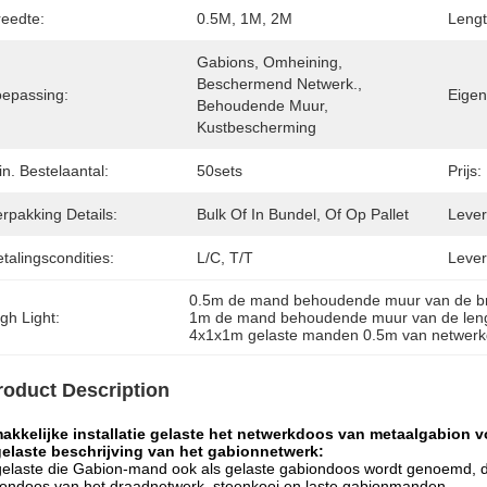
reedte:
0.5M, 1M, 2M
Lengt
Gabions, Omheining, 
Beschermend Netwerk., 
oepassing:
Eigen
Behoudende Muur, 
Kustbescherming
n. Bestelaantal:
50sets
Prijs:
rpakking Details:
Bulk Of In Bundel, Of Op Pallet
Levert
talingscondities:
L/C, T/T
Lever
0.5m de mand behoudende muur van de br
gh Light:
1m de mand behoudende muur van de leng
4x1x1m gelaste manden 0.5m van netwerk
roduct Description
akkelijke installatie gelaste het netwerkdoos van metaalgabion
gelaste beschrijving van het gabionnetwerk:
elaste die Gabion-mand ook als gelaste gabiondoos wordt genoemd, de 
ondoos van het draadnetwerk, steenkooi en laste gabionmanden.