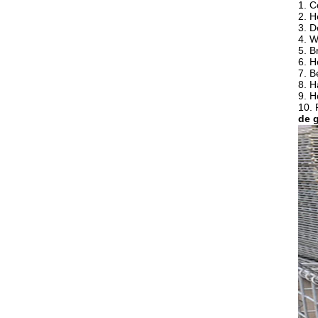
1. C
2. H
3. D
4. 
5. 
6. H
7. B
8. H
9. H
10.
de 