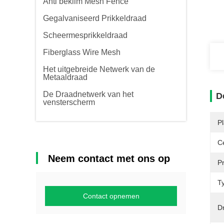
Anti beklim Mesh Fence
Gegalvaniseerd Prikkeldraad
Scheermesprikkeldraad
Fiberglass Wire Mesh
Het uitgebreide Netwerk van de
Metaaldraad
De Draadnetwerk van het
D
vensterscherm
P
Ce
Neem contact met ons op
P
T
Contact opnemen
D