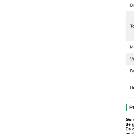
B
T
Mi
Ve
Be
Hi
P
Gem
de 
De g
gabi