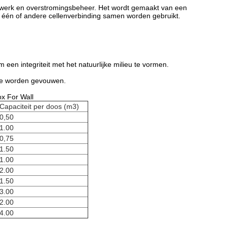
ngwerk en overstromingsbeheer. Het wordt gemaakt van een
f één of andere cellenverbinding samen worden gebruikt.
een integriteit met het natuurlijke milieu te vormen.
tie worden gevouwen.
x For Wall
Capaciteit per doos (m3)
0,50
1.00
0,75
1.50
1.00
2.00
1.50
3.00
2.00
4.00