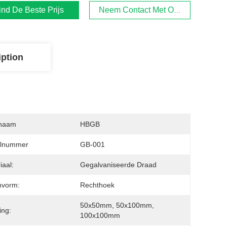
ind De Beste Prijs
Neem Contact Met Ons Op
iption
naam
HBGB
lnummer
GB-001
iaal:
Gegalvaniseerde Draad
nvorm:
Rechthoek
50x50mm, 50x100mm, 
ing:
100x100mm