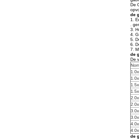
De G
opvo
de 
1. E
. ge
3. H
4. G
5. D
6. D
7. M
de g
De v
Nom
1.0x
1.0x
1.5x
1.5x
2.0x
2.0x
3.0x
3.0x
4.0x
4.0x
de 