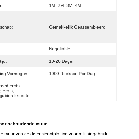
e:
1M, 2M, 3M, 4M
schap:
Gemakkelijk Geassembleerd
Negotiable
ijd:
10-20 Dagen
ing Vermogen:
1000 Reeksen Per Dag
eedterots
, 
terots
, 
gabion breedte
 voor behoudende muur
muur van de defensieontploffing voor militair gebruik,