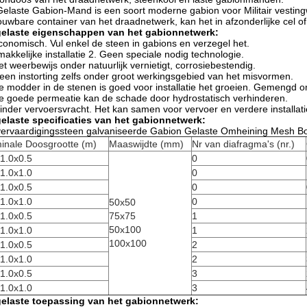
elaste Gabion-Mand is een soort moderne gabion voor Militair vesti
uwbare container van het draadnetwerk, kan het in afzonderlijke cel o
gelaste eigenschappen van het gabionnetwerk:
conomisch. Vul enkel de steen in gabions en verzegel het.
makkelijke installatie 2. Geen speciale nodig technologie.
et weerbewijs onder natuurlijk vernietigt, corrosiebestendig.
een instorting zelfs onder groot werkingsgebied van het misvormen.
e modder in de stenen is goed voor installatie het groeien. Gemengd om 
e goede permeatie kan de schade door hydrostatisch verhinderen.
inder vervoersvracht. Het kan samen voor vervoer en verdere installa
elaste specificaties van het gabionnetwerk:
ervaardigingssteen galvaniseerde Gabion Gelaste Omheining Mesh Bo
inale Doosgrootte (m)
Maaswijdte (mm)
Nr van diafragma's (nr.)
1.0x0.5
0
1.0x1.0
0
1.0x0.5
0
1.0x1.0
0
50x50
1.0x0.5
75x75
1
50x100
1.0x1.0
1
100x100
1.0x0.5
2
1.0x1.0
2
1.0x0.5
3
1.0x1.0
3
gelaste toepassing van het gabionnetwerk: