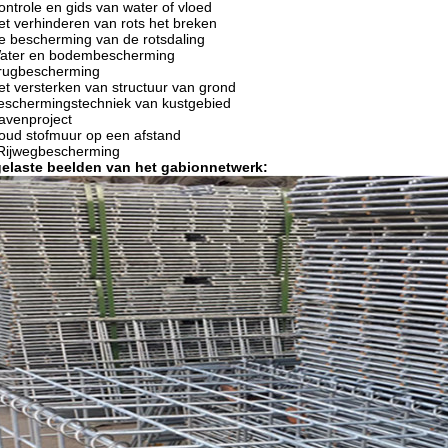
ontrole en gids van water of vloed
et verhinderen van rots het breken
e bescherming van de rotsdaling
Water en bodembescherming
Brugbescherming
et versterken van structuur van grond
eschermingstechniek van kustgebied
avenproject
oud stofmuur op een afstand
 Rijwegbescherming
gelaste beelden van het gabionnetwerk: