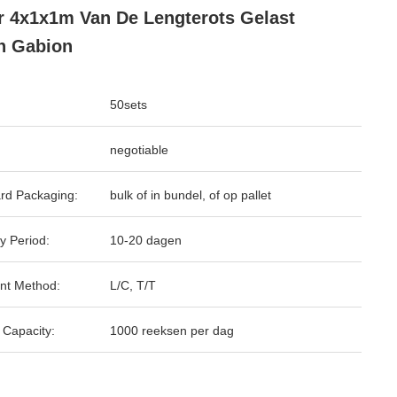
 4x1x1m Van De Lengterots Gelast
h Gabion
50sets
negotiable
rd Packaging:
bulk of in bundel, of op pallet
y Period:
10-20 dagen
nt Method:
L/C, T/T
 Capacity:
1000 reeksen per dag