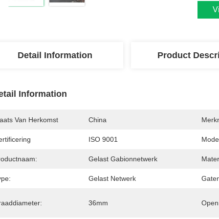
V
Detail Information
Product Descr
etail Information
laats Van Herkomst
China
Merk
rtificering
ISO 9001
Mode
roductnaam:
Gelast Gabionnetwerk
Mater
ype:
Gelast Netwerk
Gate
raaddiameter:
36mm
Open